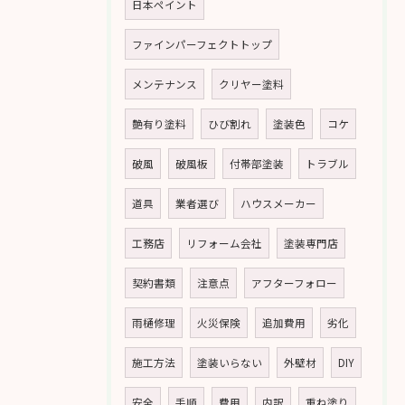
日本ペイント
ファインパーフェクトトップ
メンテナンス
クリヤー塗料
艶有り塗料
ひび割れ
塗装色
コケ
破風
破風板
付帯部塗装
トラブル
道具
業者選び
ハウスメーカー
工務店
リフォーム会社
塗装専門店
契約書類
注意点
アフターフォロー
雨樋修理
火災保険
追加費用
劣化
施工方法
塗装いらない
外壁材
DIY
安全
手順
費用
内訳
重ね塗り