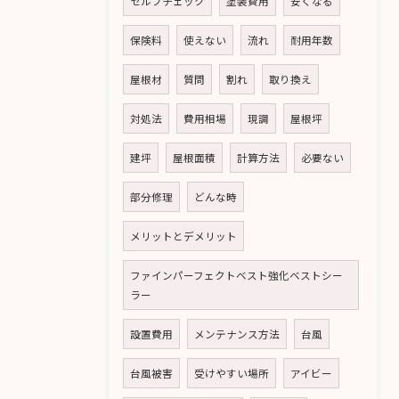
セルフチェック
塗装費用
安くなる
保険料
使えない
流れ
耐用年数
屋根材
質問
割れ
取り換え
対処法
費用相場
現調
屋根坪
建坪
屋根面積
計算方法
必要ない
部分修理
どんな時
メリットとデメリット
ファインパーフェクトベスト強化ベストシー
ラー
設置費用
メンテナンス方法
台風
台風被害
受けやすい場所
アイビー