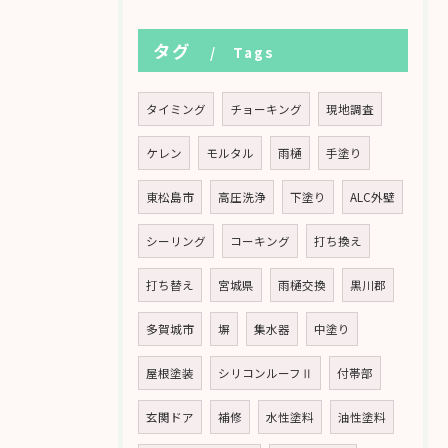
タグ
Tags
タイミング
チョーキング
現地調査
ケレン
モルタル
雨樋
手塗り
東松島市
高圧洗浄
下塗り
ALC外壁
シーリング
コーキング
打ち換え
打ち替え
宮城県
雨樋交換
黒川郡
多賀城市
塀
集水器
中塗り
屋根塗装
シリコンルーフⅡ
付帯部
玄関ドア
補修
水性塗料
油性塗料