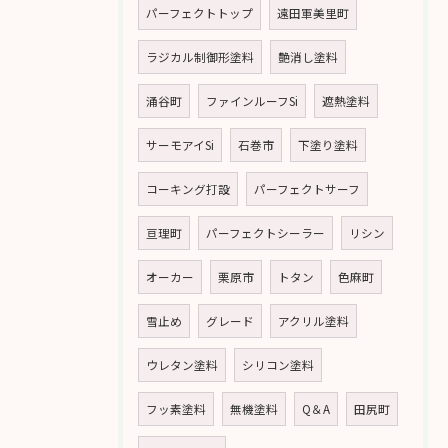
パーフェクトトップ
遠田軍美里町
ラジカル制御形塗料
艶消し塗料
涌谷町
ファインルーフSi
遮熱塗料
サーモアイSi
石巻市
下塗り塗料
コーキング打設
パーフェクトサーフ
亘理町
パーフェクトシーラー
リシン
オーカー
栗原市
トタン
色麻町
雪止め
グレード
アクリル塗料
ウレタン塗料
シリコン塗料
フッ素塗料
無機塗料
Q＆A
田尻町