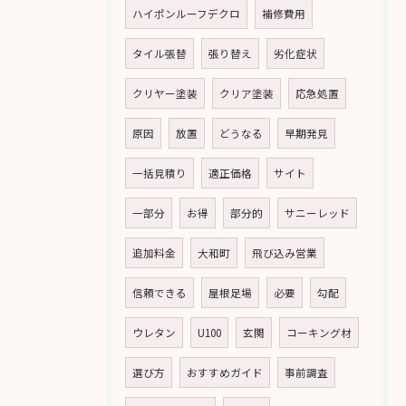
ハイポンルーフデクロ
補修費用
タイル張替
張り替え
劣化症状
クリヤー塗装
クリア塗装
応急処置
原因
放置
どうなる
早期発見
一括見積り
適正価格
サイト
一部分
お得
部分的
サニーレッド
追加料金
大和町
飛び込み営業
信頼できる
屋根足場
必要
勾配
ウレタン
U100
玄関
コーキング材
選び方
おすすめガイド
事前調査