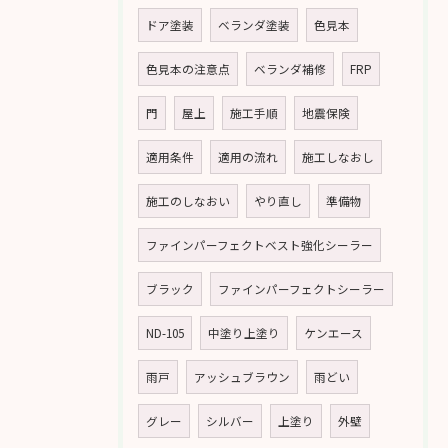
ドア塗装
ベランダ塗装
色見本
色見本の注意点
ベランダ補修
FRP
門
屋上
施工手順
地震保険
適用条件
適用の流れ
施工しなおし
施工のしなおい
やり直し
準備物
ファインパーフェクトベスト強化シーラー
ブラック
ファインパーフェクトシーラー
ND-105
中塗り上塗り
ケンエース
雨戸
アッシュブラウン
雨どい
グレー
シルバー
上塗り
外壁