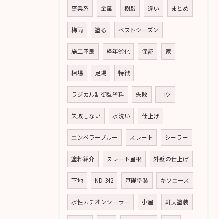
窯業系
金属
樹脂
違い
まとめ
梅雨
塗る
ベストシーズン
施工不良
経年劣化
保証
家
相場
足場
特徴
ラジカル制御型塗料
失敗
コツ
失敗しない
水洗い
仕上げ
エンペラーブルー
スレート
シーラー
塗料紹介
スレート屋根
外壁の仕上げ
下地
ND-342
基礎塗装
キソエース
水性カチオンシーラー
小屋
軒天塗装