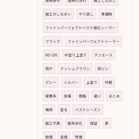
適用条件
適用の流れ
施工しなおし
施工のしなおい
やり直し
準備物
ファインパーフェクトベスト強化シーラー
ブラック
ファインパーフェクトシーラー
ND-105
中塗り上塗り
ケンエース
雨戸
アッシュブラウン
雨どい
グレー
シルバー
上塗り
外壁
窯業系
金属
樹脂
違い
まとめ
梅雨
塗る
ベストシーズン
施工不良
経年劣化
保証
家
相場
足場
特徴