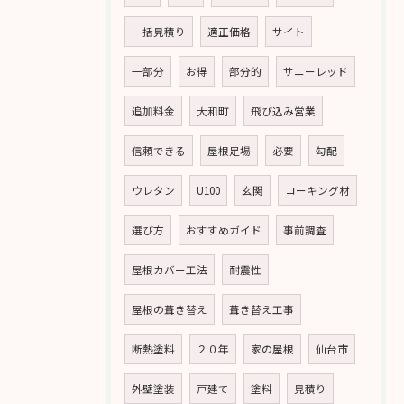
一括見積り
適正価格
サイト
一部分
お得
部分的
サニーレッド
追加料金
大和町
飛び込み営業
信頼できる
屋根足場
必要
勾配
ウレタン
U100
玄関
コーキング材
選び方
おすすめガイド
事前調査
屋根カバー工法
耐震性
屋根の葺き替え
葺き替え工事
断熱塗料
２０年
家の屋根
仙台市
外壁塗装
戸建て
塗料
見積り