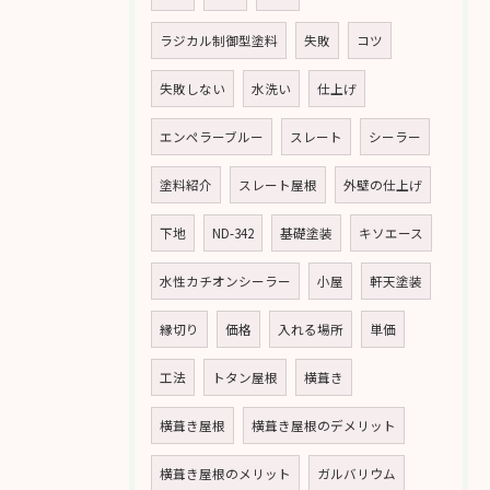
ラジカル制御型塗料
失敗
コツ
失敗しない
水洗い
仕上げ
エンペラーブルー
スレート
シーラー
塗料紹介
スレート屋根
外壁の仕上げ
下地
ND-342
基礎塗装
キソエース
水性カチオンシーラー
小屋
軒天塗装
縁切り
価格
入れる場所
単価
工法
トタン屋根
横葺き
横葺き屋根
横葺き屋根のデメリット
横葺き屋根のメリット
ガルバリウム