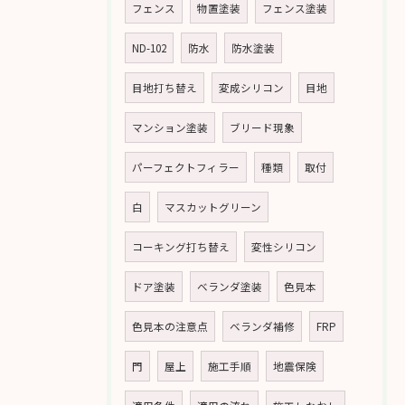
フェンス
物置塗装
フェンス塗装
ND-102
防水
防水塗装
目地打ち替え
変成シリコン
目地
マンション塗装
ブリード現象
パーフェクトフィラー
種類
取付
白
マスカットグリーン
コーキング打ち替え
変性シリコン
ドア塗装
ベランダ塗装
色見本
色見本の注意点
ベランダ補修
FRP
門
屋上
施工手順
地震保険