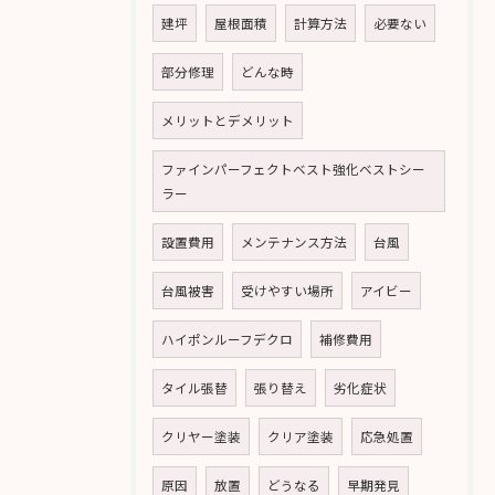
建坪
屋根面積
計算方法
必要ない
部分修理
どんな時
メリットとデメリット
ファインパーフェクトベスト強化ベストシー
ラー
設置費用
メンテナンス方法
台風
台風被害
受けやすい場所
アイビー
ハイポンルーフデクロ
補修費用
タイル張替
張り替え
劣化症状
クリヤー塗装
クリア塗装
応急処置
原因
放置
どうなる
早期発見