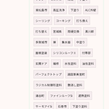
東松島市
高圧洗浄
下塗り
ALC外壁
シーリング
コーキング
打ち換え
打ち替え
宮城県
雨樋交換
黒川郡
多賀城市
塀
集水器
中塗り
屋根塗装
シリコンルーフⅡ
付帯部
玄関ドア
補修
水性塗料
油性塗料
パーフェクトトップ
遠田軍美里町
ラジカル制御形塗料
艶消し塗料
涌谷町
ファインルーフSi
遮熱塗料
サーモアイSi
石巻市
下塗り塗料