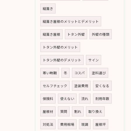
縦葺き
縦葺き屋根のメリットとデメリット
縦葺き屋根
トタン外壁
外壁の種類
トタン外壁のメリット
トタン外壁のデメリット
サイン
寒い時期
冬
コスパ
塗料選び
セルフチェック
塗装費用
安くなる
保険料
使えない
流れ
耐用年数
屋根材
質問
割れ
取り換え
対処法
費用相場
現調
屋根坪