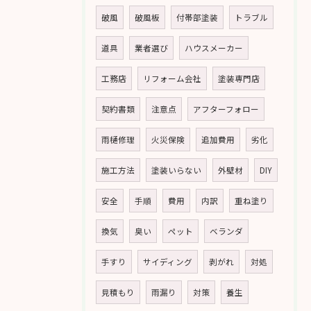
破風
破風板
付帯部塗装
トラブル
道具
業者選び
ハウスメーカー
工務店
リフォーム会社
塗装専門店
契約書類
注意点
アフターフォロー
雨樋修理
火災保険
追加費用
劣化
施工方法
塗装いらない
外壁材
DIY
安全
手順
費用
内訳
重ね塗り
換気
臭い
ペット
ベランダ
手すり
サイディング
剥がれ
対処
見積もり
雨漏り
対策
養生